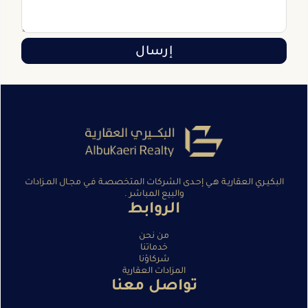
إرسال
البكيـري العقاريـة هـي إحـدى الشركات المتخصصـة فـي مجـال المـزادات
والبيع المباشر .
الروابط
من نحن
خدماتنا
شركاؤنا
المزادات العقارية
تواصل معنا